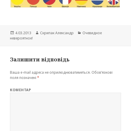
Опубліковано
Автор
Категорії
4.03.2013
Скрипак Александр
Очевидное
невероятное!
Залишити відповідь
Ваша e-mail адреса не оприлюднюватиметься.
Обов’язкові
поля позначені
*
КОМЕНТАР