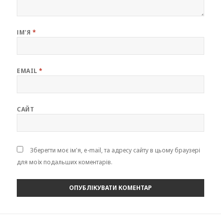
ІМ'Я
*
EMAIL
*
САЙТ
Зберегти моє ім'я, e-mail, та адресу сайту в цьому браузері
для моїх подальших коментарів.
Навігація