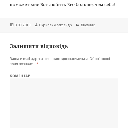
поможет мне Бог любить Его больше, чем себя!
Опубліковано
Автор
Категорії
3.03.2013
Скрипак Александр
Дневник
Залишити відповідь
Ваша e-mail адреса не оприлюднюватиметься.
Обов’язкові
поля позначені
*
КОМЕНТАР