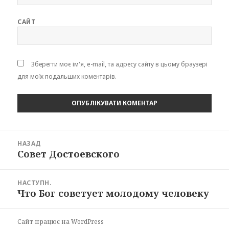
САЙТ
Зберегти моє ім'я, e-mail, та адресу сайту в цьому браузері
для моїх подальших коментарів.
Навігація
НАЗАД
записів
Совет Достоевского
Попередній
запис:
НАСТУПН.
Что Бог советует молодому человеку
Наступний
запис:
Сайт працює на WordPress