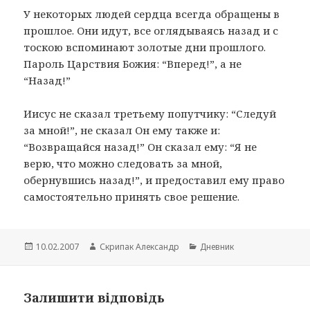
У некоторых людей сердца всегда обращены в
прошлое. Они идут, все оглядываясь назад и с
тоскою вспоминают золотые дни прошлого.
Пароль Царствия Божия: “Вперед!”, а не
“Назад!”
Иисус не сказал третьему попутчику: “Следуй
за мной!”, не сказал Он ему также и:
“Возвращайся назад!” Он сказал ему: “Я не
верю, что можно следовать за мной,
обернувшись назад!”, и предоставил ему право
самостоятельно принять свое решение.
Опубліковано
Автор
Категорії
10.02.2007
Скрипак Александр
Дневник
Залишити відповідь