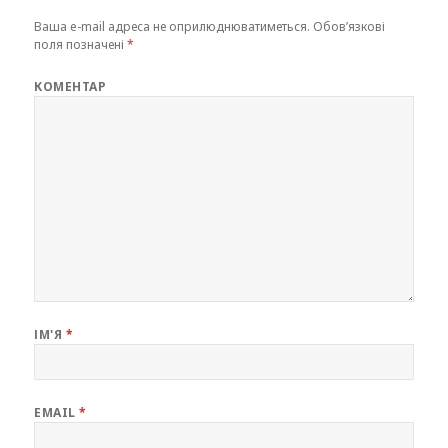
Ваша e-mail адреса не оприлюднюватиметься.
Обов’язкові
поля позначені
*
КОМЕНТАР
ІМ'Я
*
EMAIL
*