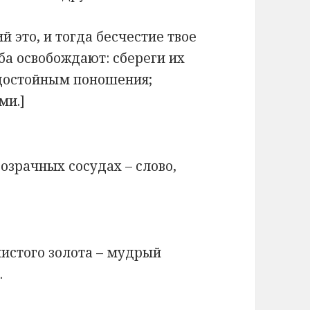
 это, и тогда бесчестие твое
жба освобождают: сбереги их
е достойным поношения;
ми.]
озрачных сосудах – слово,
чистого золота – мудрый
.