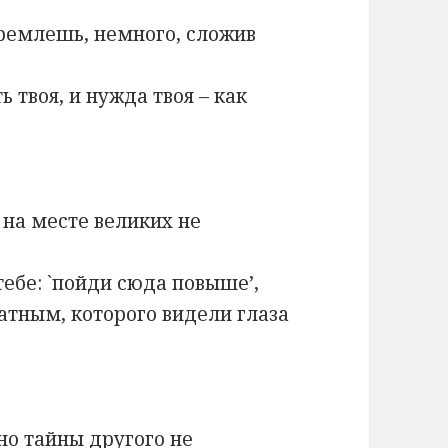
ремлешь, немного, сложив
ь твоя, и нужда твоя – как
 на месте великих не
тебе: `пойди сюда повыше’,
атным, которого видели глаза
но тайны другого не