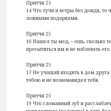
Притчи 25
14 Что тучи и ветры без дождя, то
ложными подарками.
Притчи 25
16 Нашел ты мед, – ешь, сколько т
пресытиться им и не изблевать его.
Притчи 25
17 Не учащай входить в дом друга 
тобою и не возненавидел тебя.
Притчи 25
19 Что сломанный зуб и расслаблен
ненадежного [человека] в день бед