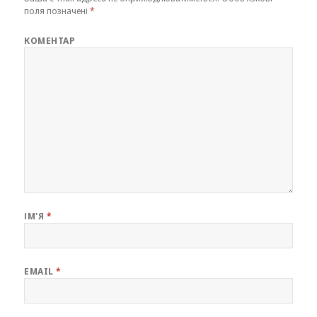
поля позначені
*
КОМЕНТАР
ІМ'Я
*
EMAIL
*