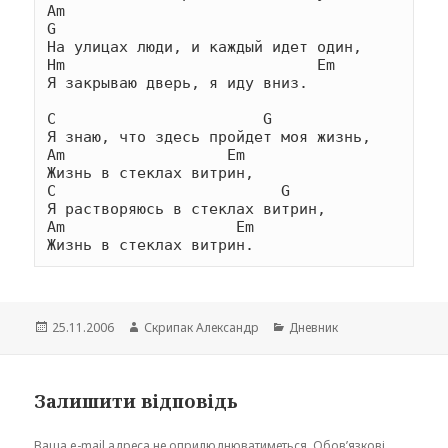
Am                                        
G

На улицах люди, и каждый идет один,

Hm                            Em

Я закрываю дверь, я иду вниз.

C                       G

Я знаю, что здесь пройдет моя жизнь,

Am                  Em

Жизнь в стеклах витрин,

C                         G

Я растворяюсь в стеклах витрин,

Am                   Em

Жизнь в стеклах витрин.
Опубліковано
Автор
Категорії
25.11.2006
Скрипак Александр
Дневник
Залишити відповідь
Ваша e-mail адреса не оприлюднюватиметься.
Обов’язкові