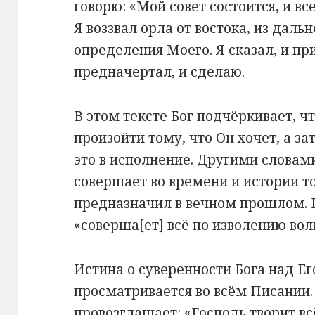
говорю: «Мой совет состоится, и вс
Я воззвал орла от востока, из даль
определения Моего. Я сказал, и пр
предначертал, и сделаю.
В этом тексте Бог подчёркивает, ч
произойти тому, что Он хочет, а з
это в исполнение. Другими словам
совершает во времени и истории то
предназначил в вечном прошлом. К
«соверша[ет] всё по изволению воли
Истина о суверенности Бога над Е
просматривается во всём Писании
провозглашает: «Господь творит всё