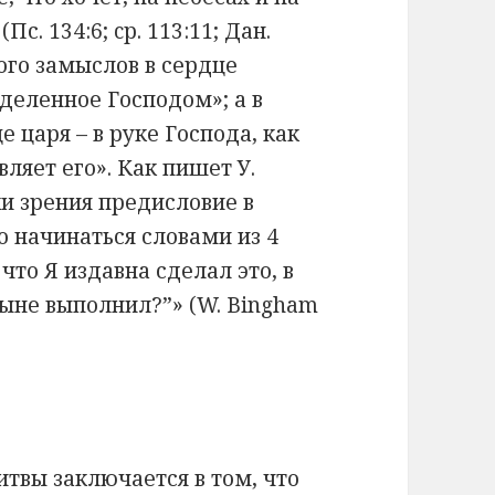
Пс. 134:6; cр. 113:11; Дан.
ного замыслов в сердце
еделенное Господом»; а в
 царя – в руке Господа, как
вляет его». Как пишет У.
ки зрения предисловие в
 начинаться словами из 4
 что Я издавна сделал это, в
ныне выполнил?”» (W. Bingham
твы заключается в том, что