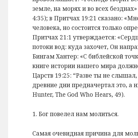
земле, на морях и во всех безднах» (
4:35); в Притчах 19:21 сказано: «М
человека, но состоится только опр
Притчах 21:1 утверждается: «Сердце
потоки вод: куда захочет, Он напра
Бингам Хантер: «С библейской точ
книге истории нашего мира должно
Царств 19:25: “Разве ты не слышал,
древние дни предначертал это, а 
Hunter, The God Who Hears, 49).
1. Бог повелел нам молиться.
Самая очевидная причина для моли