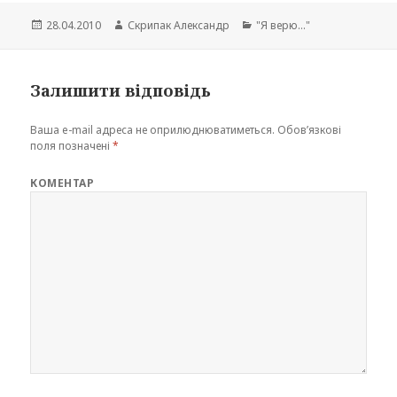
Опубліковано
Автор
Категорії
28.04.2010
Скрипак Александр
"Я верю..."
Залишити відповідь
Ваша e-mail адреса не оприлюднюватиметься.
Обов’язкові
поля позначені
*
КОМЕНТАР