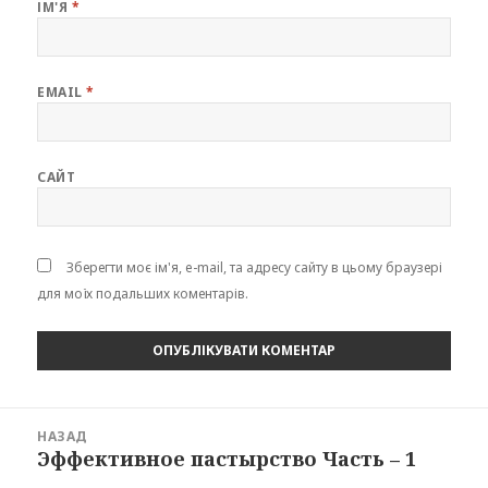
ІМ'Я
*
EMAIL
*
САЙТ
Зберегти моє ім'я, e-mail, та адресу сайту в цьому браузері
для моїх подальших коментарів.
Навігація
НАЗАД
записів
Эффективное пастырство Часть – 1
Попередній
запис: