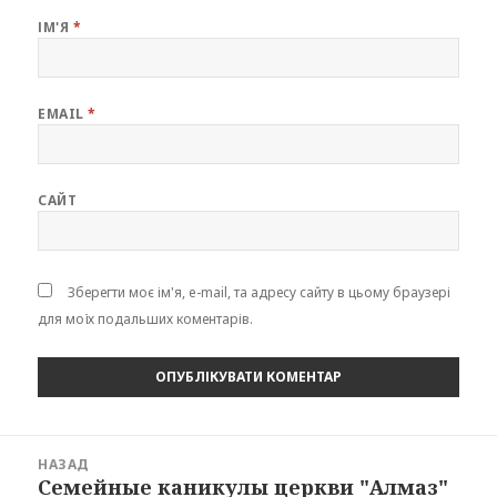
ІМ'Я
*
EMAIL
*
САЙТ
Зберегти моє ім'я, e-mail, та адресу сайту в цьому браузері
для моїх подальших коментарів.
Навігація
НАЗАД
записів
Семейные каникулы церкви "Алмаз"
Попередній