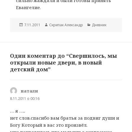
сильно жаждали и были готовы принять
Евангелие.
Опубліковано
Автор
Категорії
7.11.2011
Скрипак Александр
Дневник
Один коментар до “Свершилось, мы
открыли новые двери, в новый
детский дом”
натали
:
8.11.2011 о 00:16
… я …..
нет слов.спасибо вам братья за подвиг души и
Богу Который в вас это произвёл.
мне понравилось что мальчик с сендромом