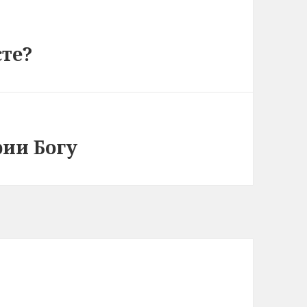
сте?
рии Богу