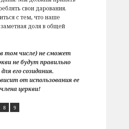
реблять свои дарования.
ться с тем, что наше
 заметная доля в общей
 в том числе) не сможет
ркви не будут правильно
для его созидания.
висит от использования ее
члена церкви!
а
орінка
Сторінка
Сторінка
8
,
9
,