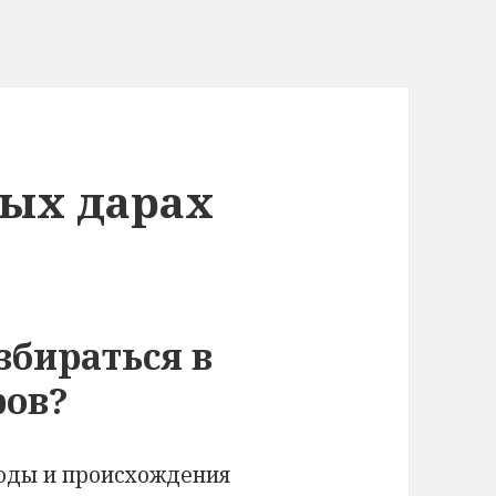
ных дарах
збираться в
ров?
оды и происхождения