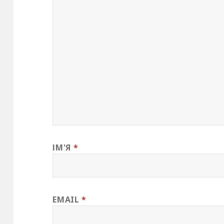
ІМ'Я
*
EMAIL
*