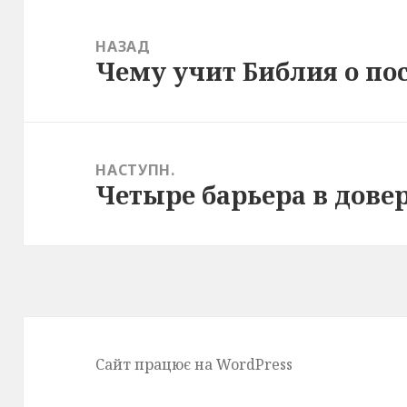
Навігація
записів
НАЗАД
Чему учит Библия о по
Попередній
запис:
НАСТУПН.
Четыре барьера в дове
Наступний
запис:
Сайт працює на WordPress