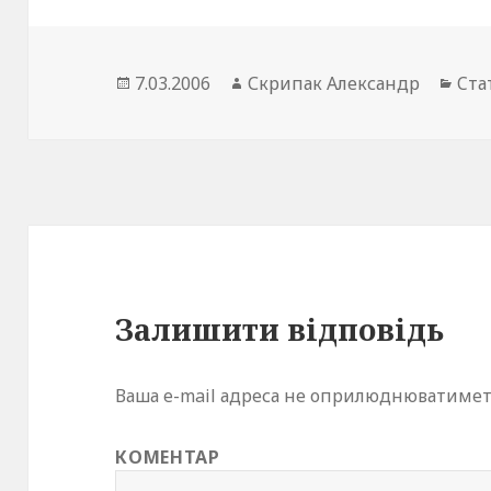
Опубліковано
Автор
Кат
7.03.2006
Скрипак Александр
Cта
Залишити відповідь
Ваша e-mail адреса не оприлюднюватимет
КОМЕНТАР