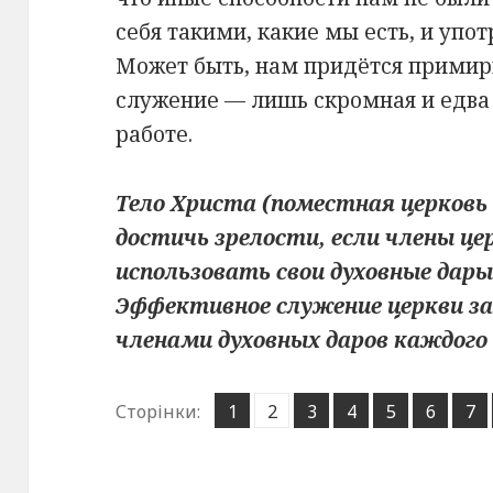
себя такими, какие мы есть, и упот
Может быть, нам придётся примири
служение — лишь скромная и едва
работе.
Тело Христа (поместная церковь
достичь зрелости, если члены це
использовать свои духовные дары 
Эффективное служение церкви за
членами духовных даров каждого 
Сторінка
Сторінка
Сторінка
Сторінка
Сторінка
Сторінк
Ст
Сторінки:
1
2
,
3
,
4
,
5
,
6
,
7
,