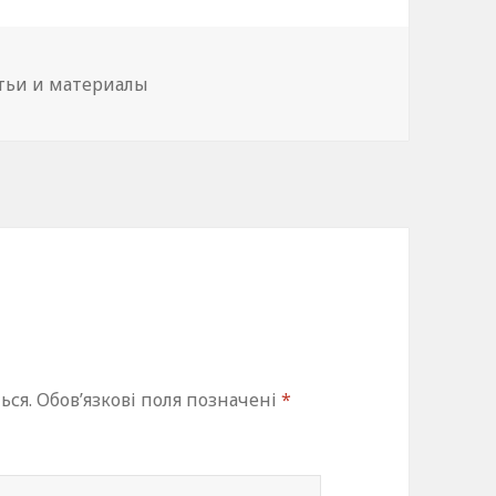
егорії
тьи и материалы
ься.
Обов’язкові поля позначені
*