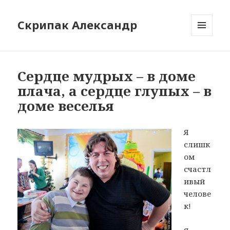
Скрипак Александр
МЕНЮ
ТА
ВІДЖЕТИ
Сердце мудрых – в доме
плача, а сердце глупых – в
доме веселья
Я
слишк
ом
счастл
ивый
челове
к!