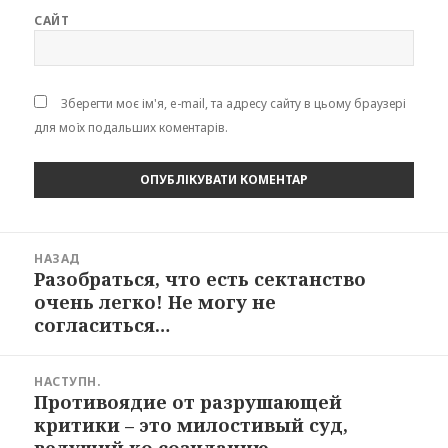
САЙТ
Зберегти моє ім'я, e-mail, та адресу сайту в цьому браузері
для моїх подальших коментарів.
Навігація
НАЗАД
записів
Разобраться, что есть сектанство
Попередній
очень легко! Не могу не
запис:
согласиться…
НАСТУПН.
Противоядие от разрушающей
Наступний
критики – это милостивый суд,
запис:
ведущий ко созиданию