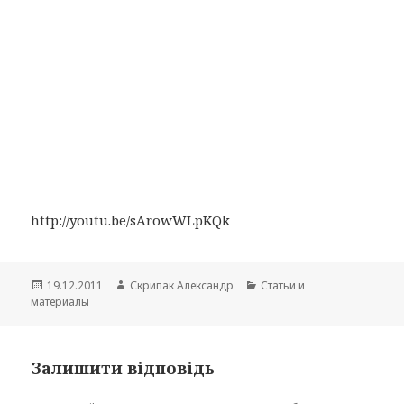
http://youtu.be/sArowWLpKQk
Опубліковано
Автор
Категорії
19.12.2011
Скрипак Александр
Cтатьи и
материалы
Залишити відповідь