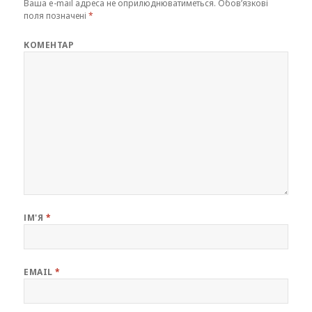
Ваша e-mail адреса не оприлюднюватиметься.
Обов’язкові
поля позначені
*
КОМЕНТАР
ІМ'Я
*
EMAIL
*