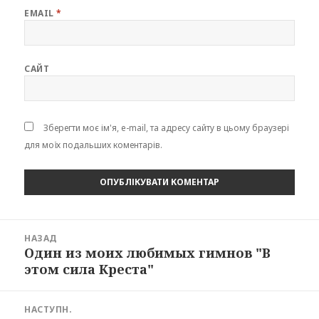
EMAIL
*
САЙТ
Зберегти моє ім'я, e-mail, та адресу сайту в цьому браузері
для моїх подальших коментарів.
Навігація
НАЗАД
записів
Один из моих любимых гимнов "В
Попередній
этом сила Креста"
запис:
НАСТУПН.