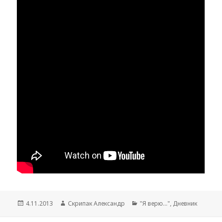
Опубліковано
Автор
Категорії
4.11.2013
Скрипак Александр
"Я верю..."
,
Дневник