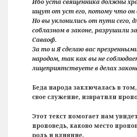
Ибо уста священника должны хра
ищут от уст его, потому что он 
Но вы уклонились от пути сего, 
соблазном в законе, разрушили з
Саваоф.
За то и Я сделаю вас презренным
народом, так как вы не соблюдае
лицеприятствуете в делах закон
Беда народа заключалась в том
свое служение, извратили проп
Этот текст помогает нам увиде
проповедь, каково место пропов
роль и влияние.