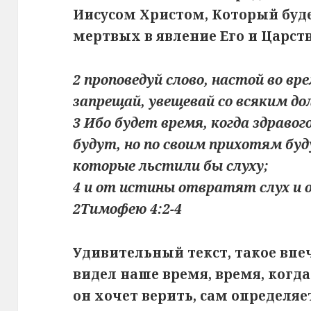
Иисусом Христом, Который буд
мертвых в явление Его и Царств
2 проповедуй слово, настой во вре
запрещай, увещевай со всяким до
3 Ибо будет время, когда здраво
будут, но по своим прихотям буд
которые льстили бы слуху;
4 и от истины отвратят слух и 
2Тимофею 4:2-4
Удивительный текст, такое впе
видел наше время, время, когд
он хочет верить, сам определяе