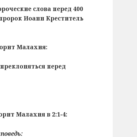
роческие слова перед 400
 пророк Иоанн Креститель
ворит Малахия:
 преклоняться перед
рит Малахия в 2:1-4:
аповедь: