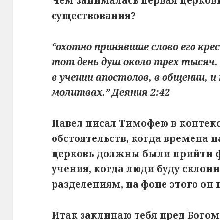
Чем занималась первая церковь
существования?
“охотно принявшие слово его крес
тот день душ около трех тысяч.
в учении апостолов, в общении, и
молитвах.” Деяния 2:42
Павел писал Тимофею в контек
обстоятельств, когда времена н
церковь должны были прийти 
учения, когда люди буду склон
разделениям, на фоне этого он 
Итак заклинаю тебя пред Бого