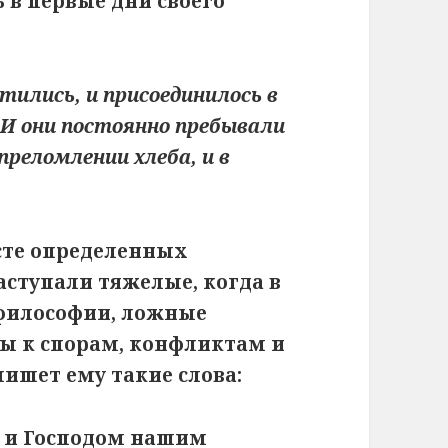
 в первые дни своего
тились, и присоединилось в
 И они постоянно пребывали
 преломлении хлеба, и в
сте определенных
аступали тяжелые, когда в
философии, ложные
ны к спорам, конфликтам и
пишет ему такие слова:
м и Господом нашим