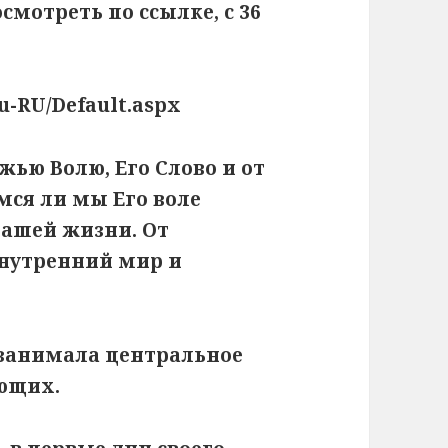
мотреть по ссылке, с 36
u-RU/Default.aspx
жью Волю, Его Слово и от
мся ли мы Его воле
нашей жизни. От
внутренний мир и
о занимала центральное
ующих.