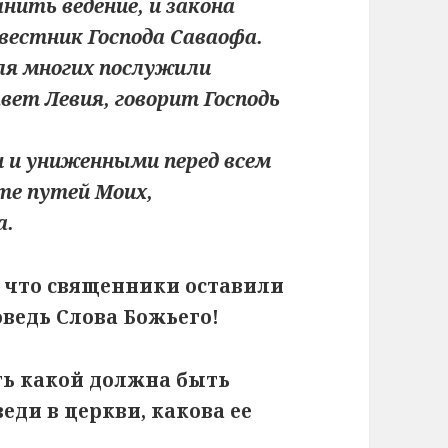
нить ведение, и закона
вестник Господа Саваофа.
для многих послужили
авет Левия, говорит Господь
и и униженными перед всем
те путей Моих,
а.
, что священники оставили
оведь Слова Божьего!
ть какой должна быть
еди в церкви, какова ее