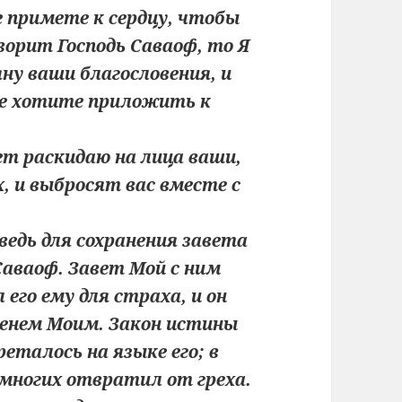
е примете к сердцу, чтобы
ворит Господь Саваоф, то Я
ну ваши благословения, и
не хотите приложить к
мет раскидаю на лица ваши,
 и выбросят вас вместе с
ведь для сохранения завета
 Саваоф. Завет Мой с ним
 его ему для страха, и он
именем Моим. Закон истины
реталось на языке его; в
и многих отвратил от греха.