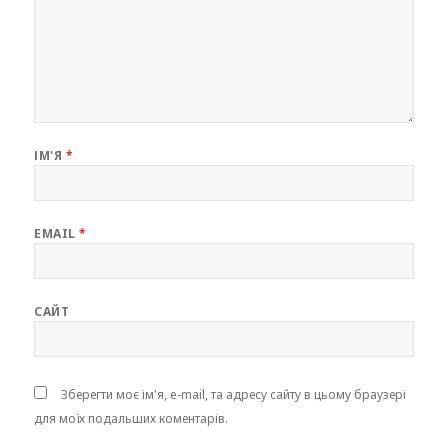
ІМ'Я
*
EMAIL
*
САЙТ
Зберегти моє ім'я, e-mail, та адресу сайту в цьому браузері
для моїх подальших коментарів.