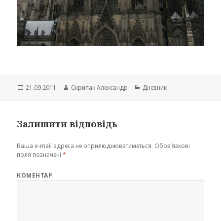
Опубліковано
Автор
Категорії
21.09.2011
Скрипак Александр
Дневник
Залишити відповідь
Ваша e-mail адреса не оприлюднюватиметься.
Обов’язкові
поля позначені
*
КОМЕНТАР