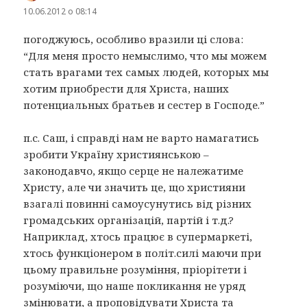
10.06.2012 о 08:14
погоджуюсь, особливо вразили ці слова:
“Для меня просто немыслимо, что мы можем
стать врагами тех самых людей, которых мы
хотим приобрести для Христа, наших
потенциальных братьев и сестер в Господе.”
п.с. Саш, і справді нам не варто намагатись
зробити Україну християнською –
законодавчо, якщо серце не належатиме
Христу, але чи значить це, що християни
взагалі повинні самоусунутись від різних
громадських організацій, партій і т.д.?
Наприклад, хтось працює в супермаркеті,
хтось функціонером в політ.силі маючи при
цьому правильне розуміння, пріорітети і
розуміючи, що наше покликання не уряд
змінювати, а проповідувати Христа та