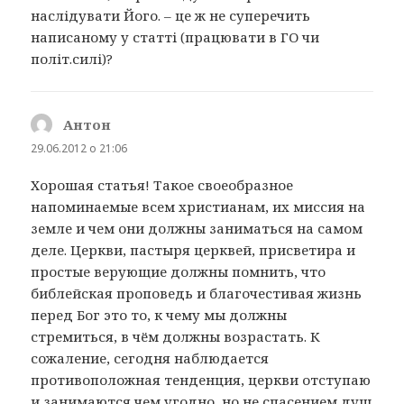
наслідувати Його. – це ж не суперечить
написаному у статті (працювати в ГО чи
політ.силі)?
Антон
:
29.06.2012 о 21:06
Хорошая статья! Такое своеобразное
напоминаемые всем христианам, их миссия на
земле и чем они должны заниматься на самом
деле. Церкви, пастыря церквей, присветира и
простые верующие должны помнить, что
библейская проповедь и благочестивая жизнь
перед Бог это то, к чему мы должны
стремиться, в чём должны возрастать. К
сожаление, сегодня наблюдается
противоположная тенденция, церкви отступаю
и занимаются чем угодно, но не спасением душ