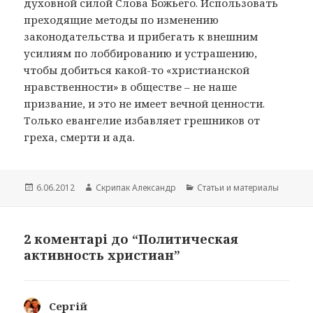
духовной силой Слова Божьего. Использовать
преходящие методы по изменению
законодательства и прибегать к внешним
усилиям по лоббированию и устрашению,
чтобы добиться какой-то «христианской
нравственности» в обществе – не наше
призвание, и это не имеет вечной ценности.
Только евангелие избавляет грешников от
греха, смерти и ада.
Опубліковано
Автор
Категорії
6.06.2012
Скрипак Александр
Cтатьи и материалы
2 коментарі до “Политическая
активность христиан”
Сергій
: