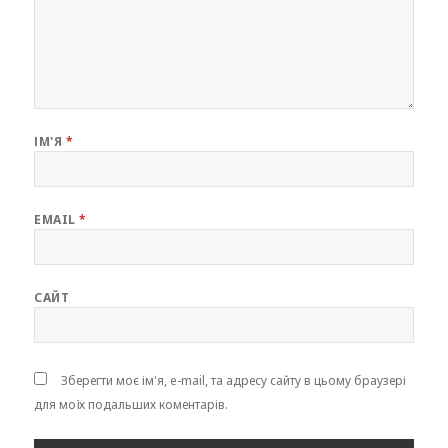
ІМ'Я
*
EMAIL
*
САЙТ
Зберегти моє ім'я, e-mail, та адресу сайту в цьому браузері
для моїх подальших коментарів.