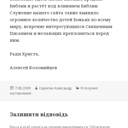
Библии и растёт под влиянием Библии.
Служение нашего сайта также выявило
огромное количество детей Божьих по всему
миру, искренне интересующихся Священным
Писанием и желающих преклониться перед
ним.
Ради Христа,
Алексей Коломийцев
Опубліковано
Автор
Категорії
7.08.2009
Скрипак Александр
Я получил
наставление!
Залишити відповідь
Ваша e-mail адреса не оприлюднюватиметься.
Обов’язкові