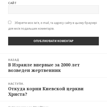
САЙТ
Зберегти моє ім'я, e-mail, та адресу сайту в цьому браузері
для моїх подальших коментарів.
Навігація
НАЗАД
записів
В Израиле впервые за 2000 лет
Попередній
возведен жертвенник
запис:
НАСТУПН.
Откуда корни Киевской церкви
Наступний
Христа?
запис: