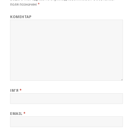
поля позначені
*
КОМЕНТАР
ІМ'Я
*
EMAIL
*