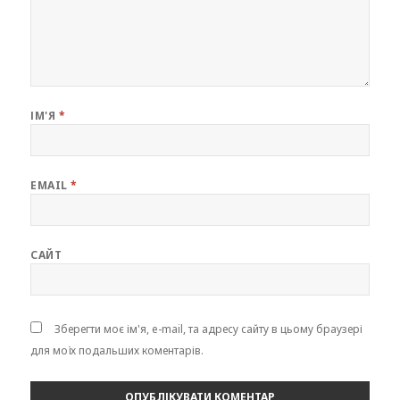
ІМ'Я
*
EMAIL
*
САЙТ
Зберегти моє ім'я, e-mail, та адресу сайту в цьому браузері
для моїх подальших коментарів.