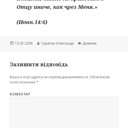
Отцу иначе, как чрез Меня.»
(Иоан.14:6)
Опубліковано
Автор
Категорії
13.05.2008
Скрипак Александр
Дневник
Залишити відповідь
Ваша e-mail адреса не оприлюднюватиметься.
Обов’язкові
поля позначені
*
КОМЕНТАР