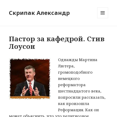
Скрипак Александр
МЕНЮ
ТА
ВІДЖЕТИ
Пастор за кафедрой. Стив
Лоусон
Однажды Мартина
Лютера,
громоподобного
немецкого
реформатора
шестнадцатого века,
попросили рассказать,
как произошла
Реформация. Как он
может объяснить, что это религиозное