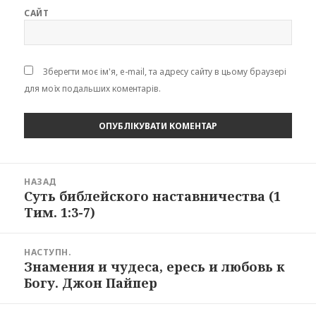
САЙТ
Зберегти моє ім'я, e-mail, та адресу сайту в цьому браузері
для моїх подальших коментарів.
Навігація
НАЗАД
записів
Суть библейского наставничества (1
Попередній
Тим. 1:3-7)
запис:
НАСТУПН.
Знамения и чудеса, ересь и любовь к
Наступний
Богу. Джон Пайпер
запис: