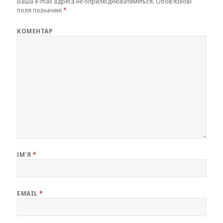
Ваша e-mail адреса не оприлюднюватиметься.
Обов’язкові
поля позначені
*
КОМЕНТАР
ІМ'Я
*
EMAIL
*