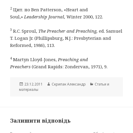
2
Цит. по Ben Patterson, «Heart and
Soul,»
Leadership Journal,
Winter 2000, 122.
3
R.C. Sproul,
The Preacher and Preaching,
ed. Samuel
T. Logan Jr. (Phillipsburg, N.J.: Presbyterian and
Reformed, 1986), 113.
4
Martyn Lloyd-Jones,
Preaching and
Preachers
(Grand Rapids: Zondervan, 1971), 9.
Опубліковано
Автор
Категорії
23.12.2011
Скрипак Александр
Cтатьи и
материалы
Залишити відповідь