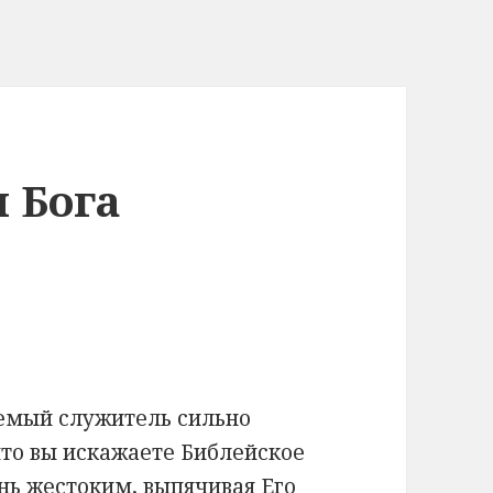
ы Бога
емый служитель сильно
что вы искажаете Библейское
ень жестоким, выпячивая Его