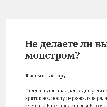
Не делаете ли в
монстром?
Письмо пастору:
Недавно услышал, как один уважа
критиковал вашу церковь, говоря, 
учение о Боге, представляя Его оч