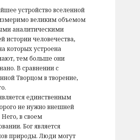
йшее устройство вселенной
неизмеримо великим объемом
ными аналитическими
й истории человечества,
на которых устроена
нают, тем больше они
нано. В сравнении с
нной Творцом в творение,
о.
 является единственным
торого не нужно внешней
 Него, в своем
вании. Бог является
нов природы. Люди могут