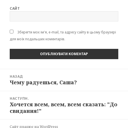
САЙТ
Зберегти моє ім'я, e-mail, та адресу сайту в цьому браузері
для моїх подальших коментарів.
Навігація
НАЗАД
записів
Чему радуешься, Саша?
Попередній
запис:
НАСТУПН.
Хочется всем, всем, всем сказать: "До
Наступний
свидания!"
запис:
Сайт працює на WordPress