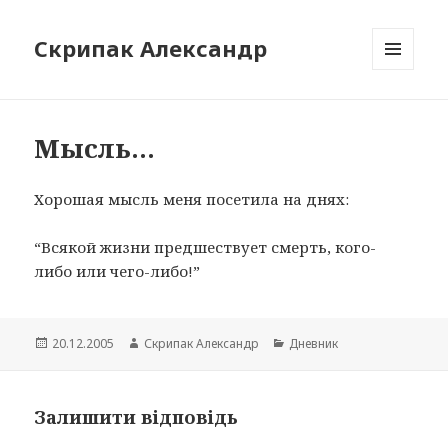
Скрипак Александр
МЕНЮ
ТА
ВІДЖЕТИ
Мысль…
Хорошая мысль меня посетила на днях:
“Всякой жизни предшествует смерть, кого-
либо или чего-либо!”
Опубліковано
Автор
Категорії
20.12.2005
Скрипак Александр
Дневник
Залишити відповідь