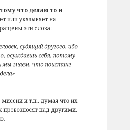
отому что делаю то и
ет или указывает на
бращены эти слова:
ловек, судящий другого, ибо
о, осуждаешь себя, потому
 А мы знаем, что поистине
 дела»
 миссий и т.п., думая что их
их превозносят над другими,
ю.