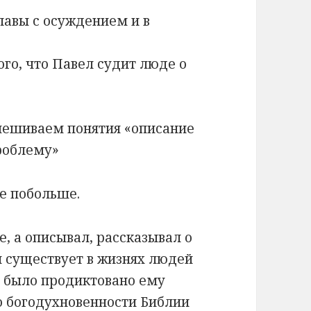
главы с осуждением и в
го, что Павел судит люде о
смешиваем понятия «описание
роблему»
ре побольше.
е, а описывал, рассказывал о
й существует в жизнях людей
л было продиктовано ему
 о богодухновенности Библии