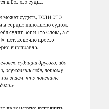
я и Бог его судит.
 может судить, ЕСЛИ ЭТО
и и сердце наполнено судом,
ебя судит Бог и Его Слова, а я
», нет, конечно просто
ерие и неправда.
еловек, судящий другого, ибо
о, осуждаешь себя, потому
А мы знаем, что поистине
дела.»
его не возможно выполнить