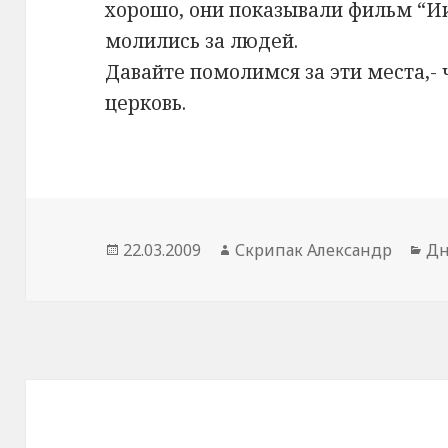
хорошо, они показывали фильм “Ии
молились за людей.
Давайте помолимся за эти места,- 
церковь.
Опубліковано
Автор
Ка
22.03.2009
Скрипак Александр
Дн