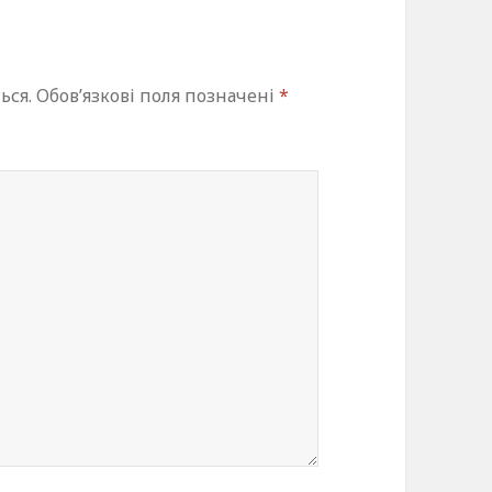
ься.
Обов’язкові поля позначені
*