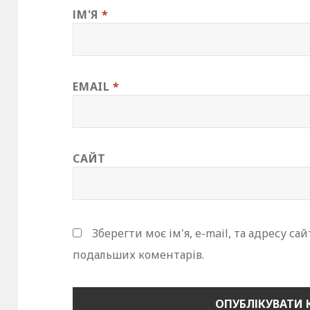
ІМ'Я
*
EMAIL
*
САЙТ
Зберегти моє ім'я, e-mail, та адресу са
подальших коментарів.