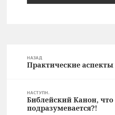
Навігація
записів
НАЗАД
Практические аспекты
Попередній
запис:
НАСТУПН.
Библейский Канон, что
Наступний
подразумевается?!
запис: