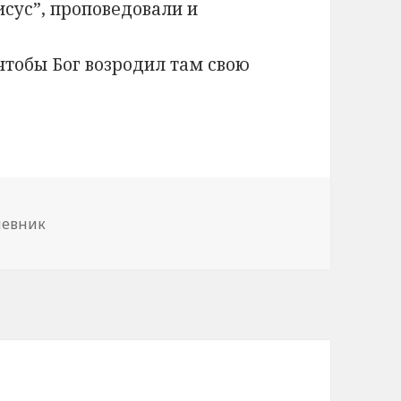
сус”, проповедовали и
чтобы Бог возродил там свою
тегорії
евник