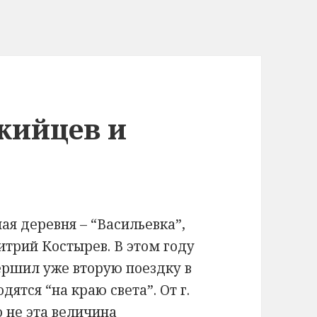
кийцев и
шая деревня – “Васильевка”,
трий Костырев. В этом году
ершил уже вторую поездку в
ятся “на краю света”. От г.
о не эта величина