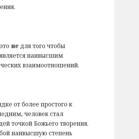
ения.
 это
не
для того чтобы
 является наивысшим
еческих взаимоотношений.
ядке от более простого к
ледним, человек стал
ей точкой Божьего творения.
обой наивысшую степень