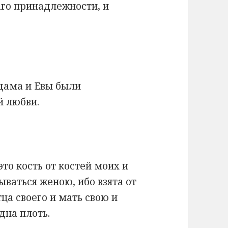
аго принадлежности, и
дама и Евы были
й любви.
это кость от костей моих и
ываться женою, ибо взята от
ца своего и мать свою и
дна плоть.