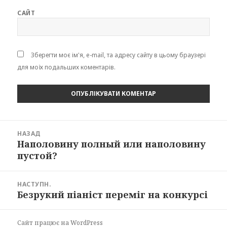
САЙТ
Зберегти моє ім'я, e-mail, та адресу сайту в цьому браузері
для моїх подальших коментарів.
Навігація
НАЗАД
записів
Наполовину полный или наполовину
Попередній
пустой?
запис:
НАСТУПН.
Безрукий піаніст переміг на конкурсі
Наступний
запис:
Сайт працює на WordPress