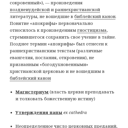
сокровенный»), — произведения
позднеиудейской
и
раннехристианской
литературы, не вошедшие в
библейский канон
.
Понятие «апокрифы» первоначально
относилось к произведениям
гностицизма
,
стремившегося сохранить свое учение в тайне.
Позднее термин «апокрифы» был отнесен к
раннехристианским текстам (различные
евангелия, послания, откровения), не
признанным «богодухновенными»
христианской церковью и не вошедшим в
библейский канон
М
агистериум
(власть церкви преподавать
и толковать божественную истину)
У
тверждения папы
ex cathedra
Неопределенное число церковных преданий,