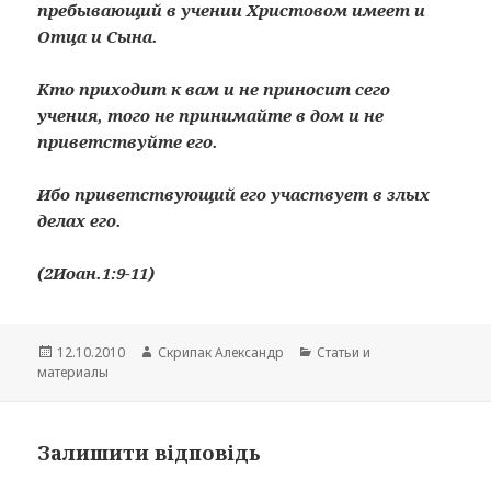
пребывающий в учении Христовом имеет и
Отца и Сына.
Кто приходит к вам и не приносит сего
учения, того не принимайте в дом и не
приветствуйте его.
Ибо приветствующий его участвует в злых
делах его.
(2Иоан.1:9-11)
Опубліковано
Автор
Категорії
12.10.2010
Скрипак Александр
Cтатьи и
материалы
Залишити відповідь