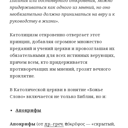
Писания или достоверного откровения, можно
придерживаться как одного из мнений, но оно
необязательно должно приниматься на веру
и к
руководству в жизни
».
Католицизм откровенно отвергает этот
принцип, добавляя огромное множество
преданий и учений церкви и провозглашая их
обязательными для всех истинных верующих,
причем всем, кто придерживается
противоречащих им мнений, грозит вечного
проклятие.
В Католической церкви в понятие «Божье
Слово» включается не только Библия, но и:
А
покрифы
Апокрифы
(от
др.-греч.
ἀπόκρῠφος — «скрытый,