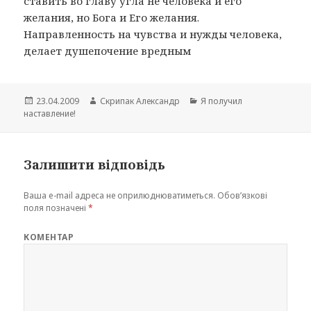
ставить во главу угла не человека и его
желания, но Бога и Его желания.
Направленность на чувства и нужды человека,
делает душепочение вредным
Опубліковано
Автор
Категорії
23.04.2009
Скрипак Александр
Я получил
наставление!
Залишити відповідь
Ваша e-mail адреса не оприлюднюватиметься.
Обов’язкові
поля позначені
*
КОМЕНТАР