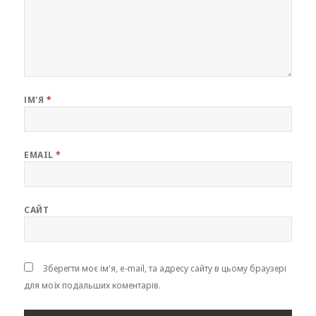
ІМ'Я
*
EMAIL
*
САЙТ
Зберегти моє ім'я, e-mail, та адресу сайту в цьому браузері
для моїх подальших коментарів.