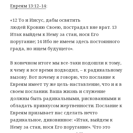
Евреям 13:12–14
:
«12 То и Иисус, дабы освятить
людей Кровию Своею, пострадал вне врат. 13
Итак выйдем к Нему за стан, нося Его
поругание; 14 Ибо не имеем здесь постоянного
града, но ищем будущего».
В конечном итоге мы все-таки подошли к тому,
к чему я все время подводил, – к радикальному
вызову. Вот почему я говорю, что послание к
Евреям имеет ту же цель-наставление, что и я в
своем послании. Ваша жизнь и служение
должны быть радикальными, рискованными и
обладать привкусом жертвенности. Послание к
Евреям призывает нас сделать нечто
радикальное, диковинное: «Итак, выйдем к
Нему за стан, нося Его поругание». Что это