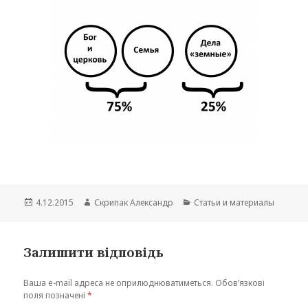
Опубліковано
Автор
Категорії
4.12.2015
Скрипак Александр
Cтатьи и материалы
Залишити відповідь
Ваша e-mail адреса не оприлюднюватиметься.
Обов’язкові
поля позначені
*