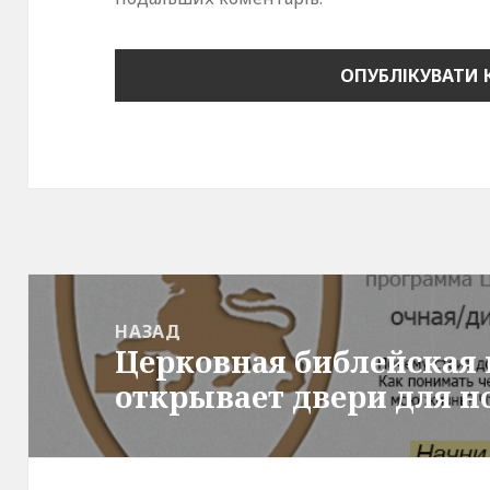
Навігація
записів
НАЗАД
Церковная библейская
Попередній
открывает двери для н
запис: