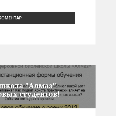
 школа "Алмаз"
овых студентов!