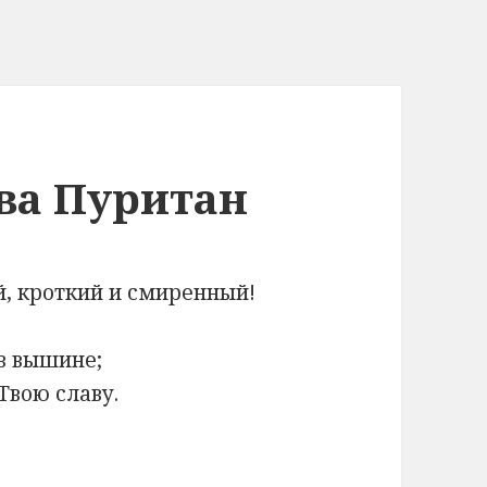
ва Пуритан
й, кроткий и смиренный!
 в вышине;
Твою славу.