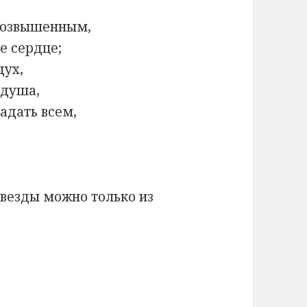
 возвышенным,
е сердце;
дух,
 душа,
ладать всем,
звезды можно только из