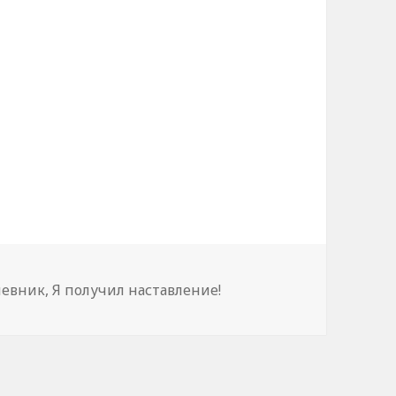
тегорії
евник
,
Я получил наставление!