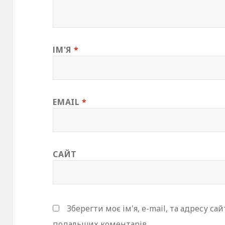
ІМ'Я
*
EMAIL
*
САЙТ
Зберегти моє ім'я, e-mail, та адресу са
подальших коментарів.