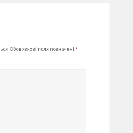
ься.
Обов’язкові поля позначені
*