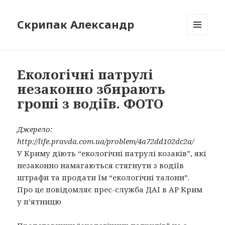
Скрипак Александр
МЕНЮ
ТА
ВІДЖЕТИ
Екологічні патрулі
незаконно збирають
гроші з водіїв. ФОТО
Джерело:
http://life.pravda.com.ua/problem/4a72dd102dc2a/
У Криму діють “екологічні патрулі козаків”, які
незаконно намагаються стягнути з водіїв
штрафи та продати їм “екологічні талони”.
П
ро це повідомляє прес-служба ДАІ в АР Крим
у п’ятницю