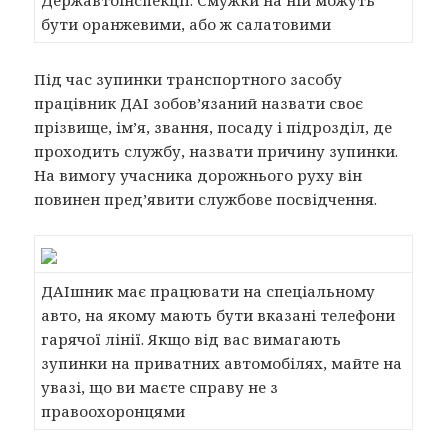
Державтоінспекції. Смужки на ній можуть
бути оранжевими, або ж салатовими
Під час зупинки транспортного засобу
працівник ДАІ зобов’язаний назвати своє
прізвище, ім’я, звання, посаду і підрозділ, де
проходить службу, назвати причину зупинки.
На вимогу учасника дорожнього руху він
повинен пред’явити службове посвідчення.
ДАІшник має працювати на спеціальному
авто, на якому мають бути вказані телефони
гарячої лінії. Якщо від вас вимагають
зупинки на приватних автомобілях, майте на
увазі, що ви маєте справу не з
правоохоронцями