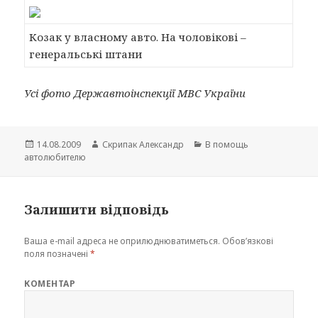
Козак у власному авто. На чоловікові –
генеральські штани
Усі фото Державтоінспекції МВС України
Опубліковано
Автор
Категорії
14.08.2009
Скрипак Александр
В помощь
автолюбителю
Залишити відповідь
Ваша e-mail адреса не оприлюднюватиметься.
Обов’язкові
поля позначені
*
КОМЕНТАР