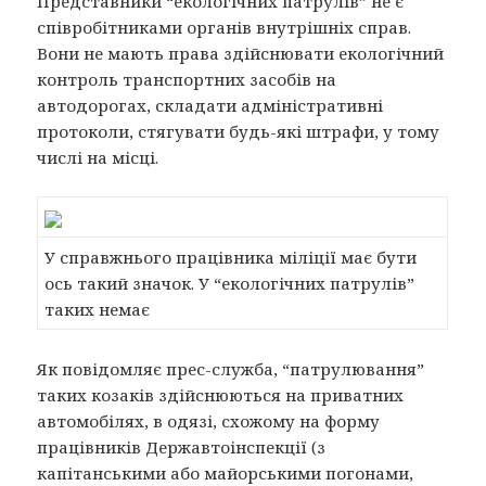
Представники “екологічних патрулів” не є
співробітниками органів внутрішніх справ.
Вони не мають права здійснювати екологічний
контроль транспортних засобів на
автодорогах, складати адміністративні
протоколи, стягувати будь-які штрафи, у тому
числі на місці.
У справжнього працівника міліції має бути
ось такий значок. У “екологічних патрулів”
таких немає
Як повідомляє прес-служба, “патрулювання”
таких козаків здійснюються на приватних
автомобілях, в одязі, схожому на форму
працівників Державтоінспекції (з
капітанськими або майорськими погонами,