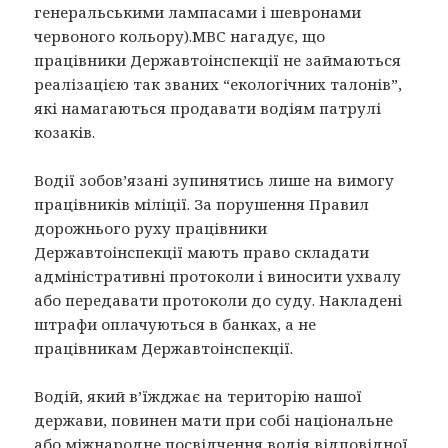
генеральськими лампасами і шевронами
червоного кольору).МВС нагадує, що
працівники Державтоінспекції не займаються
реалізацією так званих “екологічних талонів”,
які намагаються продавати водіям патрулі
козаків.
Водії зобов’язані зупинятись лише на вимогу
працівників міліції. За порушення Правил
дорожнього руху працівники
Державтоінспекції мають право складати
адміністративні протоколи і виносити ухвалу
або передавати протоколи до суду. Накладені
штрафи оплачуються в банках, а не
працівникам Державтоінспекції.
Водій, який в’їжджає на територію нашої
держави, повинен мати при собі національне
або міжнародне посвідчення водія відповідної