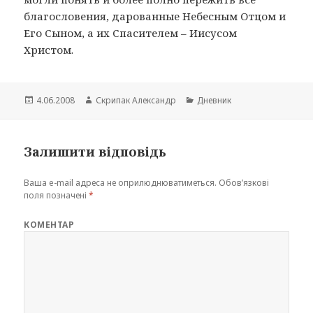
благословения, дарованные Небесным Отцом и
Его Сыном, а их Спасителем – Иисусом
Христом.
Опубліковано
Автор
Категорії
4.06.2008
Скрипак Александр
Дневник
Залишити відповідь
Ваша e-mail адреса не оприлюднюватиметься.
Обов’язкові
поля позначені
*
КОМЕНТАР