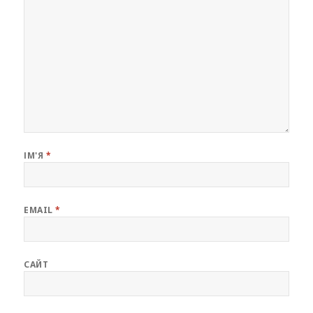
ІМ'Я
*
EMAIL
*
САЙТ