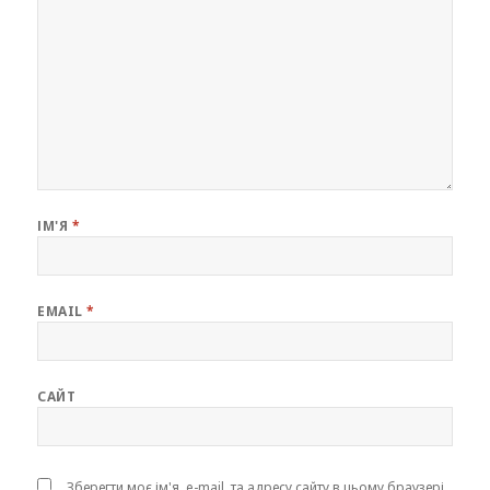
ІМ'Я
*
EMAIL
*
САЙТ
Зберегти моє ім'я, e-mail, та адресу сайту в цьому браузері