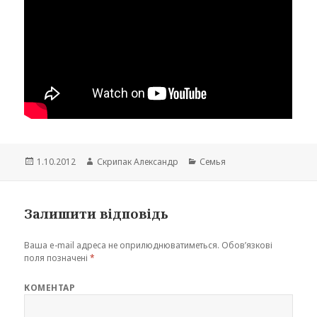
Опубліковано
Автор
Категорії
1.10.2012
Скрипак Александр
Семья
Залишити відповідь
Ваша e-mail адреса не оприлюднюватиметься.
Обов’язкові
поля позначені
*
КОМЕНТАР