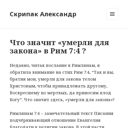
Скрипак Александр
МЕНЮ
ТА
ВІДЖЕТИ
Что значит «умерли для
закона» в Рим 7:4 ?
Недавно, читая послание к Римлянам, я
обратила внимание на стих Рим 7:4, “Так и вы,
братия мои, умерли для закона телом
Христовым, чтобы принадлежать другому,
Воскресшему из мертвых, да приносим плод
Богу”. Что значит здесь, «умерли для закона»?
Римлянам 7:4 – замечательный текст Писания
подчёркивающий отношение Евангелия
Благодати к религии закона. В этой части