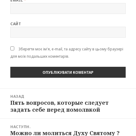
EMAIL
*
САЙТ
Зберегти моє ім'я, e-mail, та адресу сайту в цьому браузері
для моїх подальших коментарів.
Навігація
НАЗАД
записів
Пять вопросов, которые следует
Попередній
задать себе перед помолвкой
запис:
НАСТУПН.
Можно ли молиться Духу Святому ?
Наступний