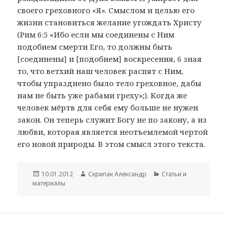
своего греховного «Я». Смыслом и целью его
жизни становиться желание угождать Христу
(Рим 6:5 «Ибо если мы соединены с Ним
подобием смерти Его, то должны быть
[соединены] и [подобием] воскресения, 6 зная
то, что ветхий наш человек распят с Ним,
чтобы упразднено было тело греховное, дабы
нам не быть уже рабами греху»;). Когда же
человек мёртв для себя ему больше не нужен
закон. Он теперь служит Богу не по закону, а из
любви, которая является неотъемлемой чертой
его новой природы. В этом смысл этого текста.
Опубліковано
Автор
Категорії
10.01.2012
Скрипак Александр
Cтатьи и
материалы