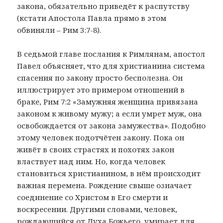
закона, обязательно приведёт к распутству
(кстати Апостола Павла прямо в этом
обвиняли – Рим 3:7-8).
В седьмой главе послания к Римлянам, апостол
Павел объясняет, что для христианина система
спасения по закону просто бесполезна. Он
иллюстрирует это примером отношений в
браке, Рим 7:2 «Замужняя женщина привязана
законом к живому мужу; а если умрет муж, она
освобождается от закона замужества». Подобно
этому человек подотчётен закону. Пока он
живёт в своих страстях и похотях закон
властвует над ним. Но, когда человек
становиться христианином, в нём происходит
важная перемена. Рождение свыше означает
соединение со Христом в Его смерти и
воскресении. Другими словами, человек,
рождающийся от Духа Божьего, умирает для