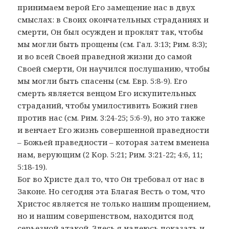
принимаем верой Его замещение нас в двух
смыслах: в Своих окончательных страданиях и
смерти, Он был осужден и проклят так, чтобы
мы могли быть прощены (см. Гал. 3:13; Рим. 8:3);
и во всей Своей праведной жизни до самой
Своей смерти, Он научился послушанию, чтобы
мы могли быть спасены (см. Евр. 5:8-9). Его
смерть является венцом Его искупительных
страданий, чтобы умилостивить Божий гнев
против нас (см. Рим. 3:24-25; 5:6-9), но это также
и венчает Его жизнь совершенной праведности
– Божьей праведности – которая затем вменена
нам, верующим (2 Кор. 5:21; Рим. 3:21-22; 4:6, 11;
5:18-19).
Бог во Христе дал то, что Он требовал от нас в
Законе. Но сегодня эта Благая Весть о том, что
Христос является не только нашим прощением,
но и нашим совершенством, находится под
серьезной атакой. Здесь я надеюсь показать и