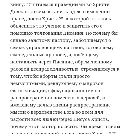
книгу: “Считаемся праведными во Христе:
Должны ли мы оставить идею о вменении
праведности Христа?”, в которой пытаюсь
объяснить это учение и защитить его с
помощью толкования Писания. Но почему бы
сильно занятому пастору, заботящемуся о
семье, управляющему паствой, готовящему
еженедельные проповеди, любящему
наставлять через Писание, обремененному
расовой несправедливостью, стремящемуся к
тому, чтобы аборты стали просто
немыслимыми, ревнующему о мировой
евангелизации, сфокусированному на
распространении поместных церквей, и
имеющему целью жизни распространение
мысли о верховенстве Бога во всем для
радости всех людей через Иисуса Христа,
почему этот пастор посвятил бы время и силы
на спор о вмененной праведности Христа? И