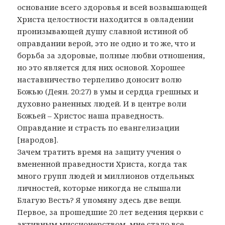
основание всего здоровья и всей возвышающей
Христа целостности находится в овладении
пронизывающей душу славной истиной об
оправдании верой, это не одно и то же, что и
борьба за здоровые, полные любви отношения,
но это является для них основой. Хорошее
наставничество терпеливо доносит волю
Божью (Деян. 20:27) в умы и сердца грешных и
духовно раненных людей. И в центре воли
Божьей – Христос наша праведность.
Оправдание и страсть по евангелизации
[народов].
Зачем тратить время на защиту учения о
вмененной праведности Христа, когда так
много групп людей и миллионов отдельных
личностей, которые никогда не слышали
Благую Весть? Я упомяну здесь две вещи.
Первое, за прошедшие 20 лет ведения церкви с
активным миссионерством, мне стало все