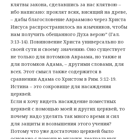
клятвы закона, сделавшись за нас клятвою –
ибо написано: проклят всяк, висящий на древе,
– дабы благословение Авраамово через Христа
Иисуса распространилось на язычников, чтобы
нам получить обещанного Духа верою” (Гал.
3:13-14). Повиновение Христа универсально по
своей сути и своему значению. Оно существует
не только для потомков Авраама, но также и
для потомков Адама, – другими словами, для
всех. Этот смысл также содержится в
сравнении Адама со Христом в Рим. 5:12-19.
Истина – это сокровище для насаждения
церквей.
Если я хочу видеть насаждение поместных
церквей с помощью моей и других церквей, то
почему надо уделять так много время и сил
для защиты и возвышения этого учения?
Потому что уже достаточно церквей было
основано с помощью музыки, театральных