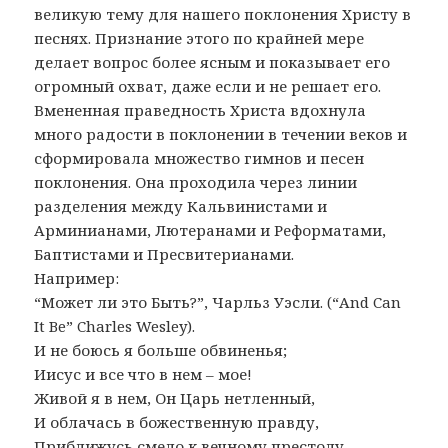
великую тему для нашего поклонения Христу в
песнях. Признание этого по крайней мере
делает вопрос более ясным и показывает его
огромный охват, даже если и не решает его.
Вмененная праведность Христа вдохнула
много радости в поклонении в течении веков и
сформировала множество гимнов и песен
поклонения. Она проходила через линии
разделения между Кальвинистами и
Арминианами, Лютеранами и Реформатами,
Баптистами и Пресвитерианами.
Например:
“Может ли это Быть?”, Чарльз Уэсли. (“And Can
It Be” Charles Wesley).
И не боюсь я больше обвиненья;
Иисус и все что в нем – мое!
Живой я в нем, Он Царь нетленный,
И облачась в божественную правду,
Приближусь смело к вечному престолу,