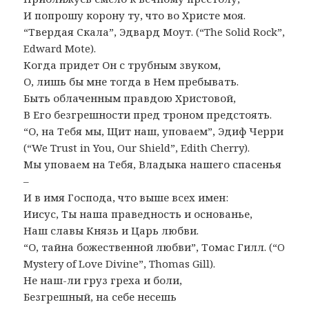
И попрошу корону ту, что во Христе моя.
“Твердая Скала”, Эдвард Моут. (“The Solid Rock”,
Edward Mote).
Когда придет Он с трубным звуком,
О, лишь бы мне тогда в Нем пребывать.
Быть облаченным правдою Христовой,
В Его безгрешности пред троном предстоять.
“О, на Тебя мы, Щит наш, уповаем”, Эдиф Черри
(“We Trust in You, Our Shield”, Edith Cherry).
Мы уповаем на Тебя, Владыка нашего спасенья
–
И в имя Господа, что выше всех имен:
Иисус, Ты наша праведность и основанье,
Наш славы Князь и Царь любви.
“О, тайна божественной любви”, Томас Гилл. (“O
Mystery of Love Divine”, Thomas Gill).
Не наш-ли груз греха и боли,
Безгрешный, на себе несешь