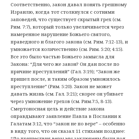
Соответственно, закон давал понять грешному
Израилю, когда тот столкнулся с сотнями
заповедей, что существует скрытый грех (см.
Рим. 7:7), который только увеличивается через
намеренное нарушение Божьего святого,
праведного и благого закона (см. Рим. 7:12-13), и
умножается количественно (см. Рим. 5:20; 4:15).
Все это было частью Божьего замысла для
Закона: “Для чего же закон? Он дан после по
причине преступлений” (Гал. 3:19); “Закон же
пришел после, и таким образом умножилось
преступление” (Рим. 5:20). Закон не может
давать жизнь (см. Гал. 3:21); скорее он убивает
через умножение грехов (см. Рим.7:5, 8-13).
Смертоносная цель и действие закона
оправдывают заявление Павла в Послании к
Галатам 3:12, что “закон не по вере” – особенно
в виду того, что он сказал 11 стихами позднее:
“До пришествия веры мы заключены были под