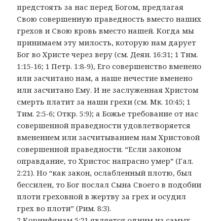
предстоять за нас перед Богом, предлагая
Свою совершенную праведность вместо наших
грехов и Свою кровь вместо нашей. Когда мы
принимаем эту милость, которую нам дарует
Бог во Христе через веру (см. Деян. 16:31; 1 Тим.
1:15-16; 1 Петр. 1:8-9), Его совершенство вменено
или засчитано нам, а наше нечестие вменено
или засчитано Ему. И не заслуженная Христом
смерть платит за наши грехи (см. Мк. 10:45; 1
Тим. 2:5-6; Откр. 5:9); а Божье требование от нас
совершенной праведности удовлетворяется
вменением или засчитыванием нам Христовой
совершенной праведности. “Если законом
оправдание, то Христос напрасно умер” (Гал.
2:21). Но “как закон, ослабленный плотю, был
бессилен, то Бог послал Сына Своего в подобии
плоти греховной в жертву за грех и осудил
грех во плоти” (Рим. 8:3).
2 Коринфянам 5:21 является одним из самых