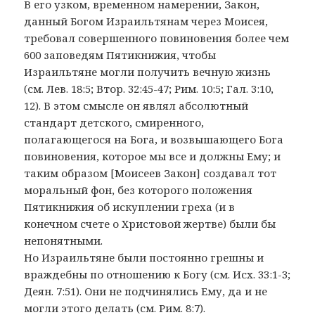
В его узком, временном намерении, Закон,
данный Богом Израильтянам через Моисея,
требовал совершенного повиновения более чем
600 заповедям Пятикнижия, чтобы
Израильтяне могли получить вечную жизнь
(см. Лев. 18:5; Втор. 32:45-47; Рим. 10:5; Гал. 3:10,
12). В этом смысле он являл абсолютный
стандарт детского, смиренного,
полагающегося на Бога, и возвышающего Бога
повиновения, которое мы все и должны Ему; и
таким образом [Моисеев Закон] создавал тот
моральный фон, без которого положения
Пятикнижия об искуплении греха (и в
конечном счете о Христовой жертве) были бы
непонятными.
Но Израильтяне были постоянно грешны и
враждебны по отношению к Богу (см. Исх. 33:1-3;
Деян. 7:51). Они не подчинялись Ему, да и не
могли этого делать (см. Рим. 8:7).