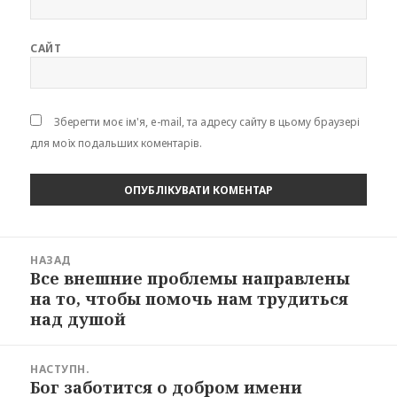
САЙТ
Зберегти моє ім'я, e-mail, та адресу сайту в цьому браузері
для моїх подальших коментарів.
Навігація
НАЗАД
записів
Все внешние проблемы направлены
Попередній
на то, чтобы помочь нам трудиться
запис:
над душой
НАСТУПН.
Бог заботится о добром имени
Наступний