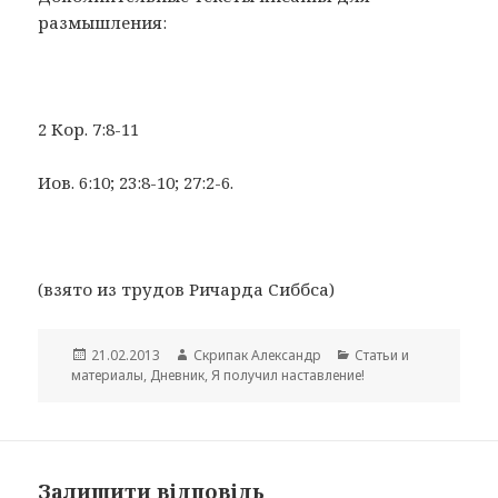
размышления:
2 Кор. 7:8-11
Иов. 6:10; 23:8-10; 27:2-6.
(взято из трудов Ричарда Сиббса)
Опубліковано
Автор
Категорії
21.02.2013
Скрипак Александр
Cтатьи и
материалы
,
Дневник
,
Я получил наставление!
Залишити відповідь