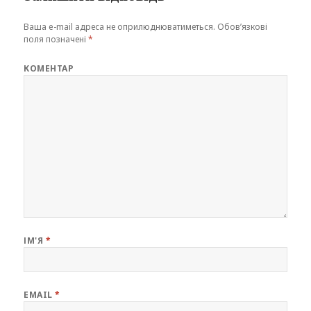
Ваша e-mail адреса не оприлюднюватиметься.
Обов’язкові
поля позначені
*
КОМЕНТАР
ІМ'Я
*
EMAIL
*