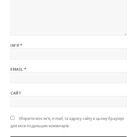
ІМ'Я
*
EMAIL
*
САЙТ
Зберегти моє ім'я, e-mail, та адресу сайту в цьому браузері
для моїх подальших коментарів.