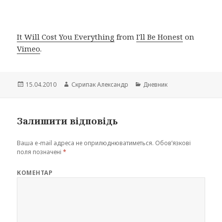
It Will Cost You Everything
from
I'll Be Honest
on
Vimeo
.
Опубліковано
Автор
Категорії
15.04.2010
Скрипак Александр
Дневник
Залишити відповідь
Ваша e-mail адреса не оприлюднюватиметься.
Обов’язкові
поля позначені
*
КОМЕНТАР