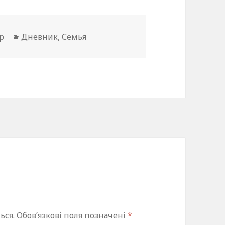
Категорії
р
Дневник
,
Семья
ься.
Обов’язкові поля позначені
*