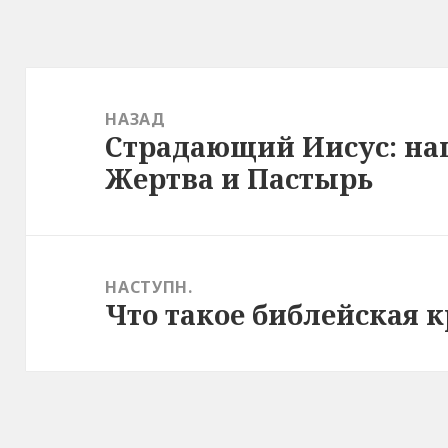
Навігація
записів
НАЗАД
Страдающий Иисус: на
Попередній
Жертва и Пастырь
запис:
НАСТУПН.
Что такое библейская 
Наступний
запис: