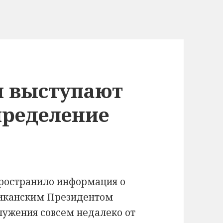
и выступают
пределение
пространило информация о
иканским Президентом
лужения совсем недалеко от