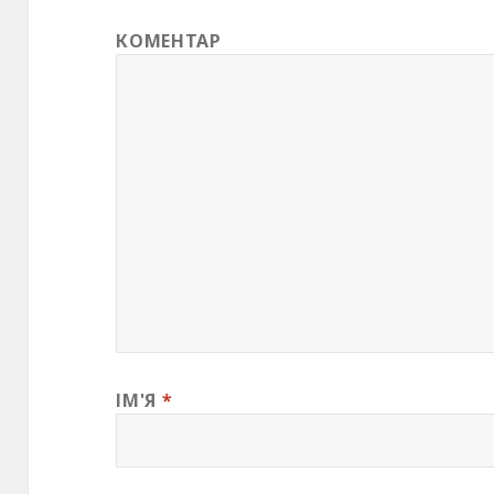
КОМЕНТАР
ІМ'Я
*