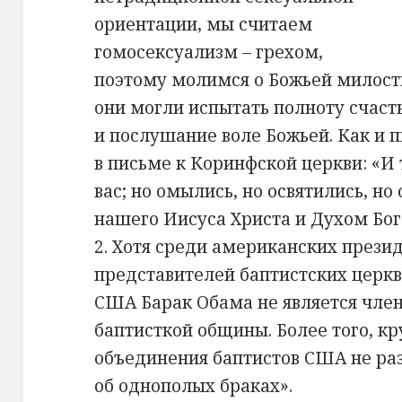
ориентации, мы считаем
гомосексуализм – грехом,
поэтому молимся о Божьей милости
они могли испытать полноту счаст
и послушание воле Божьей. Как и 
в письме к Коринфской церкви: «И
вас; но омылись, но освятились, н
нашего Иисуса Христа и Духом Бога
2. Хотя среди американских прези
представителей баптистских церк
США Барак Обама не является чле
баптисткой общины. Более того, 
объединения баптистов США не ра
об однополых браках».