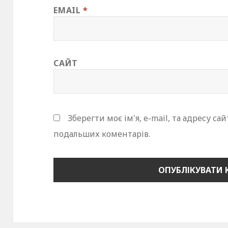
EMAIL
*
САЙТ
Зберегти моє ім'я, e-mail, та адресу са
подальших коментарів.