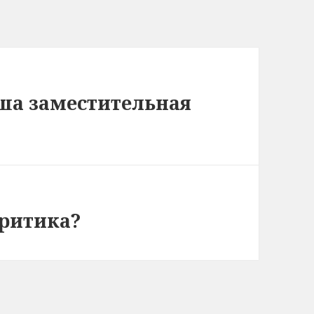
ша заместительная
критика?