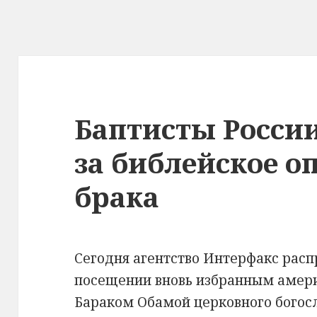
Баптисты Росси
за библейское о
брака
Сегодня агентство Интерфакс рас
посещении вновь избранным амер
Бараком Обамой церковного богос