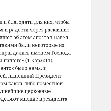
 и благодати для них, чтобы
ья и радости через раскаяние
пишет об этом апостол Павел
 такими были некоторые из
о оправдались именем Господа
 нашего» (1 Кор.6:11).
дентов было немало
вей, нынешний Президент
ном какой-либо поместной
крупнейшие церковные
зделяют мнение президента