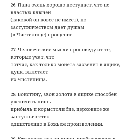
26. Папа очень хорошо поступает, что не
властью ключей
(каковой он вовсе не имеет), но
заступничеством дает душам
[в Чистилище] прощение.
27. Человеческие мысли проповедуют те,
которые учат, что
тотчас, как только монета зазвенит в ящике,
душа вылетает
из Чистилища.
28. Воистину, звон золота в ящике способен
увеличить лишь
прибыль и корыстолюбие, церковное же
заступничество –
единственно в Божьем произволении.
29. Кто знает, все ли души, пребывающие в